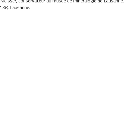
 Meisser, conservateur du musée de minéralogie de Lausanne.
 138, Lausanne.