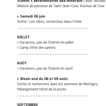
Stamm + détermination des minéraux :
avec Nicolas
Maison de paroisse de Saint Jean-Cour, Avenue de Cour
> Samedi 06 juin
Sortie : Les Clées, recherches dans l'Orbe
___________________________
JUILLET
> Vacances, pas de Stamm en juillet
> Camp d’été des juniors
___________________________
AOÛT
> Vacances, pas de Stamm en août
> Week-end du 08 et 09 août:
Sortie et recherches dans les environs de Martigny
hébergement hôtel de la poste
___________________________
SEPTEMBRE