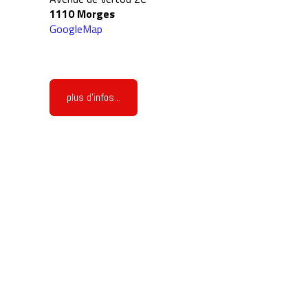
1110 Morges
GoogleMap
plus d'infos...